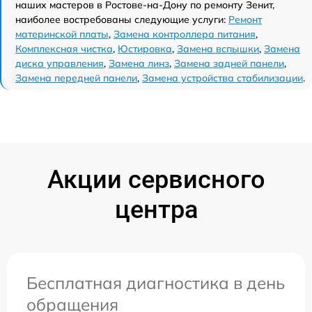
наших мастеров в Ростове-на-Дону по ремонту Зенит,
наиболее востребованы следующие услуги:
Ремонт
материнской платы
,
Замена контроллера питания
,
Комплексная чистка
,
Юстировка
,
Замена вспышки
,
Замена
диска управления
,
Замена линз
,
Замена задней панели
,
Замена передней панели
,
Замена устройства стабилизации
.
Акции сервисного
центра
Бесплатная диагностика в день
обращения