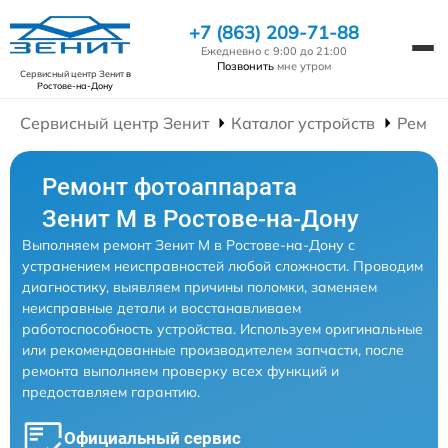
+7 (863) 209-71-88
Ежедневно с 9:00 до 21:00
Позвонить
мне утром
Сервисный центр Зенит
в
Ростове-на-Дону
Сервисный центр Зенит
Каталог устройств
Ремон
Ремонт фотоаппарата
Зенит M в Ростове-на-Дону
Выполняем ремонт Зенит M в Ростове-на-Дону с
устранением неисправностей любой сложности. Проводим
диагностику, выявляем причины поломки, заменяем
неисправные детали и восстанавливаем
работоспособность устройства. Используем оригинальные
или рекомендованные производителем запчасти, после
ремонта выполняем проверку всех функций и
предоставляем гарантию.
Официальный сервис