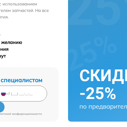
с использованием
лем запчастей. На все
тия.
у желанию
ения
нут
СКИДК
 специалистом
-25%
по предварител
литикой конфиденциальности